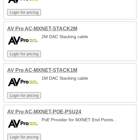
AV Pro AC-MXNET-STACK2M
2M DAC Stacking cable
AV Pro AC-MXNET-STACK1M
1M DAC Stacking cable
AV Pro AC-MXNET-POE-PSU24
PoE Provider for MXNET End Points..