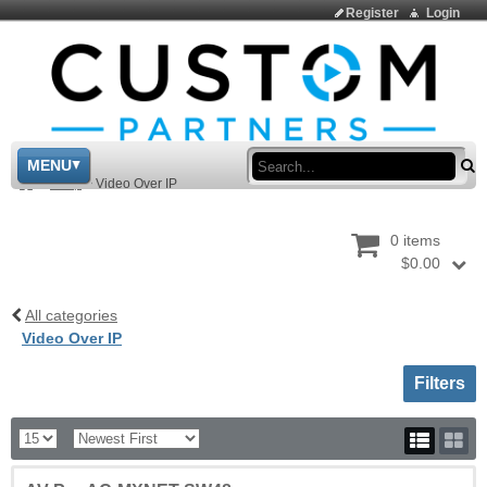
Register
Login
Sea
MENU
>
Shop
>
Video Over IP
0 items
$0.00
All categories
Video Over IP
Toggle sh
Filters