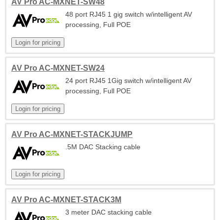
AV Pro AC-MXNET-SW48
48 port RJ45 1 gig switch w/intelligent AV
processing, Full POE
AV Pro AC-MXNET-SW24
24 port RJ45 1Gig switch w/intelligent AV
processing, Full POE
AV Pro AC-MXNET-STACKJUMP
.5M DAC Stacking cable
AV Pro AC-MXNET-STACK3M
3 meter DAC stacking cable